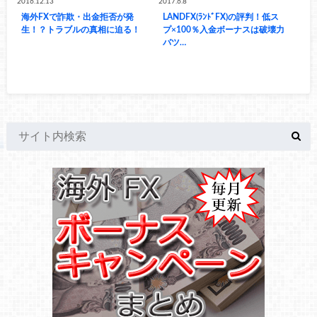
2016.12.13
2017.6.8
海外FXで詐欺・出金拒否が発
LANDFX(ﾗﾝﾄﾞFX)の評判！低ス
生！？トラブルの真相に迫る！
プ×100％入金ボーナスは破壊力
バツ…