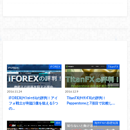
RECOMMEND
こちらの記事も人気です。
iFOREX
TitanFX
2016.11.24
2016.12.9
iFOREX(ｱｲﾌｫﾚｯｸｽ)の評判！アイ
TitanFX(ﾀｲﾀﾝFX)の評判！
フォ戦士が利益1億を狙える5つ
Pepperstoneと7項目で比較し…
の…
XM
海外FXの基礎知識