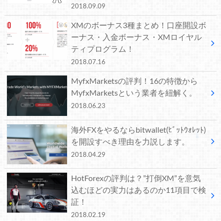
2018.09.09
XMのボーナス3種まとめ！口座開設ボ
ーナス・入金ボーナス・XMロイヤル
ティプログラム！
2018.07.16
MyfxMarketsの評判！16の特徴から
MyfxMarketsという業者を紐解く。
2018.06.23
海外FXをやるならbitwallet(ﾋﾞｯﾄｳｫﾚｯﾄ)
を開設すべき理由を力説します。
2018.04.29
HotForexの評判は？”打倒XM”を意気
込むほどの実力はあるのか11項目で検
証！
2018.02.19