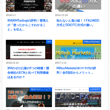
2018.1.1
2016.11.24
XM(XMTrading)の評判！管理人
知らないと負け組！？FXのNDD
が「使ったからこそわかるこ
方式とDD(OTC)方式の違い。
と」を伝え…
XM
MiltonMarkets
2018.12.16
2017.1.13
XMのゼロ口座の9つの特徴！競
MiltonMarkets(ﾐﾙﾄﾝﾏｰｹｯﾂ)の評
合他社のECNと比べて利用価値
判！全8項目からメリット…
はあるのか？
海外FXのトリビア
LANDFX