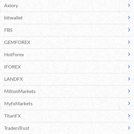
Axiory
bitwallet
FBS
GEMFOREX
HotForex
iFOREX
LANDFX
MiltonMarkets
MyfxMarkets
TitanFX
TradersTrust