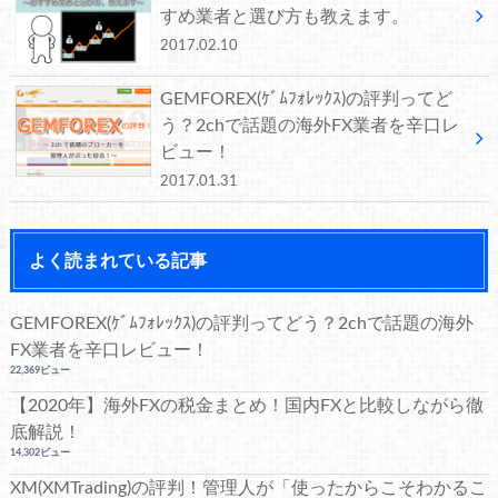
すめ業者と選び方も教えます。
2017.02.10
GEMFOREX(ｹﾞﾑﾌｫﾚｯｸｽ)の評判ってど
う？2chで話題の海外FX業者を辛口レ
ビュー！
2017.01.31
よく読まれている記事
GEMFOREX(ｹﾞﾑﾌｫﾚｯｸｽ)の評判ってどう？2chで話題の海外
FX業者を辛口レビュー！
22,369ビュー
【2020年】海外FXの税金まとめ！国内FXと比較しながら徹
底解説！
14,302ビュー
XM(XMTrading)の評判！管理人が「使ったからこそわかるこ