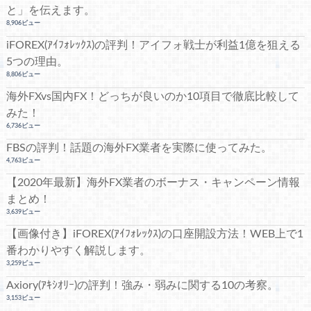
と」を伝えます。
8,906ビュー
iFOREX(ｱｲﾌｫﾚｯｸｽ)の評判！アイフォ戦士が利益1億を狙える
5つの理由。
8,806ビュー
海外FXvs国内FX！どっちが良いのか10項目で徹底比較して
みた！
6,736ビュー
FBSの評判！話題の海外FX業者を実際に使ってみた。
4,763ビュー
【2020年最新】海外FX業者のボーナス・キャンペーン情報
まとめ！
3,639ビュー
【画像付き】iFOREX(ｱｲﾌｫﾚｯｸｽ)の口座開設方法！WEB上で1
番わかりやすく解説します。
3,259ビュー
Axiory(ｱｷｼｵﾘｰ)の評判！強み・弱みに関する10の考察。
3,153ビュー