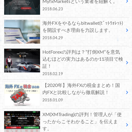
MyfxMarketsという業者を紐解く。
2018.06.23
海外FXをやるならbitwallet(ﾋﾞｯﾄｳｫﾚｯﾄ)
を開設すべき理由を力説します。
2018.04.29
HotForexの評判は？”打倒XM”を意気
込むほどの実力はあるのか11項目で検
証！
2018.02.19
【2020年】海外FXの税金まとめ！国
内FXと比較しながら徹底解説！
2018.01.09
XM(XMTrading)の評判！管理人が「使
ったからこそわかること」を伝えま
す。