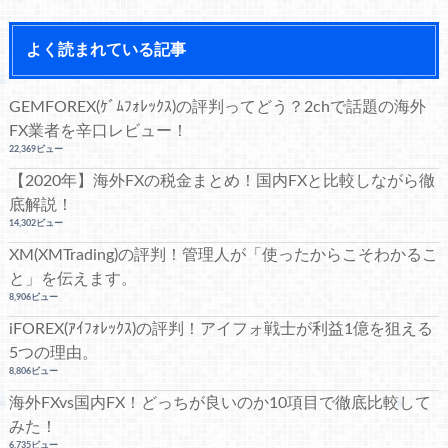
よく読まれている記事
GEMFOREX(ｹﾞﾑﾌｫﾚｯｸｽ)の評判ってどう？2chで話題の海外
FX業者を辛口レビュー！
22,369ビュー
【2020年】海外FXの税金まとめ！国内FXと比較しながら徹
底解説！
14,302ビュー
XM(XMTrading)の評判！管理人が「使ったからこそわかるこ
と」を伝えます。
8,906ビュー
iFOREX(ｱｲﾌｫﾚｯｸｽ)の評判！アイフォ戦士が利益1億を狙える
5つの理由。
8,806ビュー
海外FXvs国内FX！どっちが良いのか10項目で徹底比較して
みた！
6,735ビュー