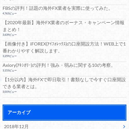
FBSの評判！話題の海外FX業者を実際に使ってみた。
4,763ビュー
【2020年最新】海外FX業者のボーナス・キャンペーン情報
まとめ！
3,639ビュー
【画像付き】iFOREX(ｱｲﾌｫﾚｯｸｽ)の口座開設方法！WEB上で1
番わかりやすく解説します。
3,259ビュー
Axiory(ｱｷｼｵﾘｰ)の評判！強み・弱みに関する10の考察。
3,153ビュー
【1分以内】海外FXで即日取引！書類なしで今すぐ口座開設
できる業者とは。
3,019ビュー
アーカイブ
2018年12月