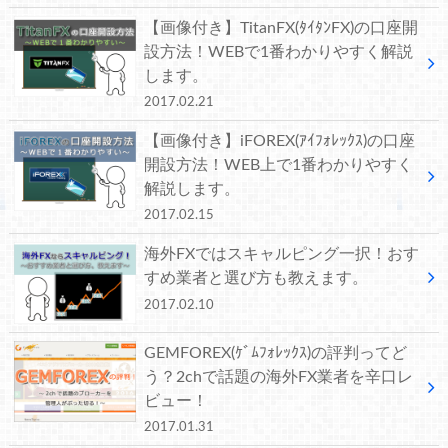
【画像付き】TitanFX(ﾀｲﾀﾝFX)の口座開
設方法！WEBで1番わかりやすく解説
します。
2017.02.21
【画像付き】iFOREX(ｱｲﾌｫﾚｯｸｽ)の口座
開設方法！WEB上で1番わかりやすく
解説します。
2017.02.15
海外FXではスキャルピング一択！おす
すめ業者と選び方も教えます。
2017.02.10
GEMFOREX(ｹﾞﾑﾌｫﾚｯｸｽ)の評判ってど
う？2chで話題の海外FX業者を辛口レ
ビュー！
2017.01.31