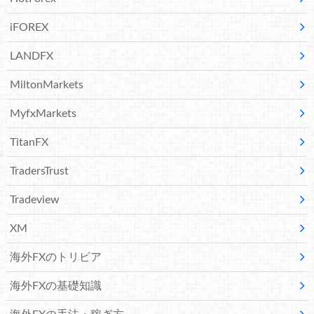
iFOREX
LANDFX
MiltonMarkets
MyfxMarkets
TitanFX
TradersTrust
Tradeview
XM
海外FXのトリビア
海外FXの基礎知識