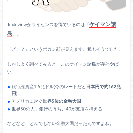
ケイマン諸
Tradeviewがライセンスを得ているのは「
島
」。
「どこ？」というポカン顔が見えます。私もそうでした。
しかしよく調べてみると、このケイマン諸島が存外やば
い。
銀行総資産1.5兆ドル(今のレートだと
日本円で約162兆
円
)
アメリカに次ぐ
世界5位の金融大国
世界50の大手銀行のうち、40が支店を構える
などなど、とんでもない金融大国だったんですよね。