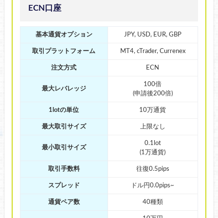
ECN口座
基本通貨オプション
JPY, USD, EUR, GBP
取引プラットフォーム
MT4, cTrader, Currenex
注文方式
ECN
100倍
最大レバレッジ
(申請後200倍)
1lotの単位
10万通貨
最大取引サイズ
上限なし
0.1lot
最小取引サイズ
(1万通貨)
取引手数料
往復0.5pips
スプレッド
ドル円0.0pips~
通貨ペア数
40種類