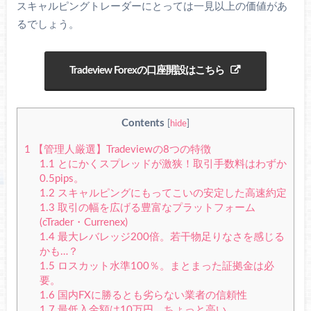
スキャルピングトレーダーにとっては一見以上の価値があ
るでしょう。
Tradeview Forexの口座開設はこちら
Contents
[
hide
]
1
【管理人厳選】Tradeviewの8つの特徴
1.1
とにかくスプレッドが激狭！取引手数料はわずか
0.5pips。
1.2
スキャルピングにもってこいの安定した高速約定
1.3
取引の幅を広げる豊富なプラットフォーム
(cTrader・Currenex)
1.4
最大レバレッジ200倍。若干物足りなさを感じる
かも…？
1.5
ロスカット水準100％。まとまった証拠金は必
要。
1.6
国内FXに勝るとも劣らない業者の信頼性
1.7
最低入金額は10万円。ちょっと高い。