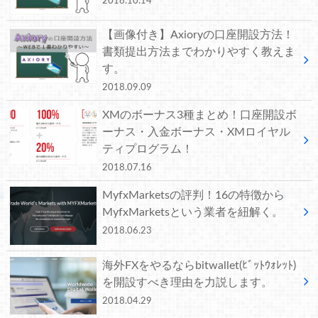
2018.10.14
【画像付き】Axioryの口座開設方法！
書類提出方法までわかりやすく教えま
す。
2018.09.09
XMのボーナス3種まとめ！口座開設ボ
ーナス・入金ボーナス・XMロイヤル
ティプログラム！
2018.07.16
MyfxMarketsの評判！16の特徴から
MyfxMarketsという業者を紐解く。
2018.06.23
海外FXをやるならbitwallet(ﾋﾞｯﾄｳｫﾚｯﾄ)
を開設すべき理由を力説します。
2018.04.29