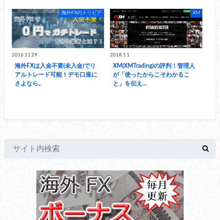
海外FXのトリビア
XM
2016.11.29
2018.1.1
海外FXは入金不要(未入金)でリ
XM(XMTrading)の評判！管理人
アルトレード可能！デモ口座に
が「使ったからこそわかるこ
さよなら。
と」を伝え…