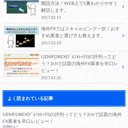
開設方法！WEB上で1番わかりやすく
解説します。
2017.02.15
海外FXではスキャルピング一択！おす
すめ業者と選び方も教えます。
2017.02.10
GEMFOREX(ｹﾞﾑﾌｫﾚｯｸｽ)の評判ってど
う？2chで話題の海外FX業者を辛口レ
ビュー！
2017.01.31
よく読まれている記事
GEMFOREX(ｹﾞﾑﾌｫﾚｯｸｽ)の評判ってどう？2chで話題の海外
FX業者を辛口レビュー！
22,368ビュー