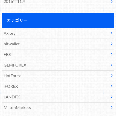
2016年11月
カテゴリー
Axiory
bitwallet
FBS
GEMFOREX
HotForex
iFOREX
LANDFX
MiltonMarkets