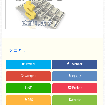
シェア！
Twitter
Facebook
Google+
はてブ
LINE
Pocket
RSS
feedly