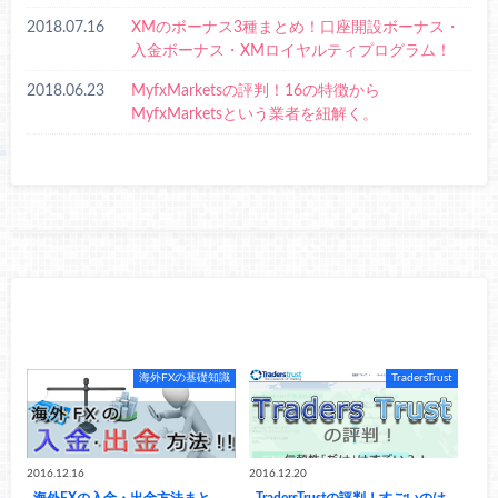
2018.07.16
XMのボーナス3種まとめ！口座開設ボーナス・
入金ボーナス・XMロイヤルティプログラム！
2018.06.23
MyfxMarketsの評判！16の特徴から
MyfxMarketsという業者を紐解く。
RECOMMEND
こちらの記事も人気です。
海外FXの基礎知識
TradersTrust
2016.12.16
2016.12.20
海外FXの入金・出金方法まと
TradersTrustの評判！すごいのは