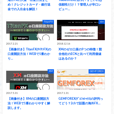
め！クレジットカード・銀行送
信頼性だけ！？管理人が辛口レ
金での入出金を解説！
ビュー…
TitanFX
XM
2017.2.21
2018.12.16
【画像付き】TitanFX(ﾀｲﾀﾝFX)の
XMのゼロ口座の9つの特徴！競
口座開設方法！WEBで1番わか
合他社のECNと比べて利用価値
り…
はあるのか？
XM
GEMFOREX
2017.5.31
2017.1.31
【画像付き】XMの口座開設方
GEMFOREX(ｹﾞﾑﾌｫﾚｯｸｽ)の評判っ
法！WEBで1番わかりやすく解
てどう？2chで話題の海外FX…
説します。