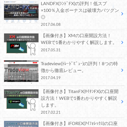
LANDFX(ﾗﾝﾄﾞFX)の評判！低スプ
×100％入金ボーナスは破壊力バツグン
◎
2017.06.08
【画像付き】XMの口座開設方法！
WEBで1番わかりやすく解説します。
2017.05.31
Tradeview(ﾄﾚｰﾄﾞﾋﾞｭｰ)の評判！8つの特
徴から徹底レビュー。
2017.04.19
【画像付き】TitanFX(ﾀｲﾀﾝFX)の口座開
設方法！WEBで1番わかりやすく解説
します。
2017.02.21
【画像付き】iFOREX(ｱｲﾌｫﾚｯｸｽ)の口座