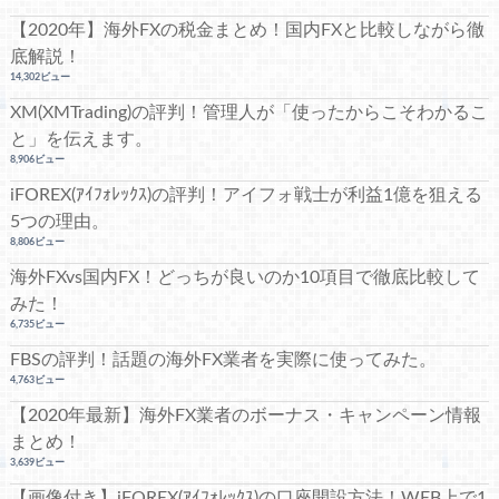
【2020年】海外FXの税金まとめ！国内FXと比較しながら徹
底解説！
14,302ビュー
XM(XMTrading)の評判！管理人が「使ったからこそわかるこ
と」を伝えます。
8,906ビュー
iFOREX(ｱｲﾌｫﾚｯｸｽ)の評判！アイフォ戦士が利益1億を狙える
5つの理由。
8,806ビュー
海外FXvs国内FX！どっちが良いのか10項目で徹底比較して
みた！
6,735ビュー
FBSの評判！話題の海外FX業者を実際に使ってみた。
4,763ビュー
【2020年最新】海外FX業者のボーナス・キャンペーン情報
まとめ！
3,639ビュー
【画像付き】iFOREX(ｱｲﾌｫﾚｯｸｽ)の口座開設方法！WEB上で1