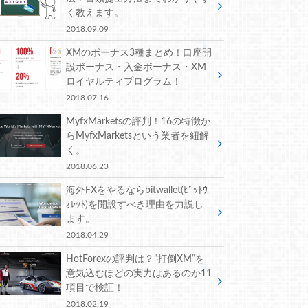
く教えます。
2018.09.09
XMのボーナス3種まとめ！口座開
設ボーナス・入金ボーナス・XM
ロイヤルティプログラム！
2018.07.16
MyfxMarketsの評判！16の特徴か
らMyfxMarketsという業者を紐解
く。
2018.06.23
海外FXをやるならbitwallet(ﾋﾞｯﾄｳ
ｫﾚｯﾄ)を開設すべき理由を力説し
ます。
2018.04.29
HotForexの評判は？”打倒XM”を
意気込むほどの実力はあるのか11
項目で検証！
2018.02.19