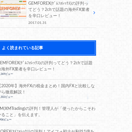
GEMFOREX(ｹﾞﾑﾌｫﾚｯｸｽ)の評判っ
てどう？2chで話題の海外FX業者
を辛口レビュー！
2017.01.31
よく読まれている記事
EMFOREX(ｹﾞﾑﾌｫﾚｯｸｽ)の評判ってどう？2chで話題
の海外FX業者を辛口レビュー！
2,369ビュー
【2020年】海外FXの税金まとめ！国内FXと比較しな
がら徹底解説！
4,302ビュー
XM(XMTrading)の評判！管理人が「使ったからこそわ
かること」を伝えます。
,906ビュー
iFOREX(ｱｲﾌｫﾚｯｸｽ)の評判！アイフォ戦士が利益1億を