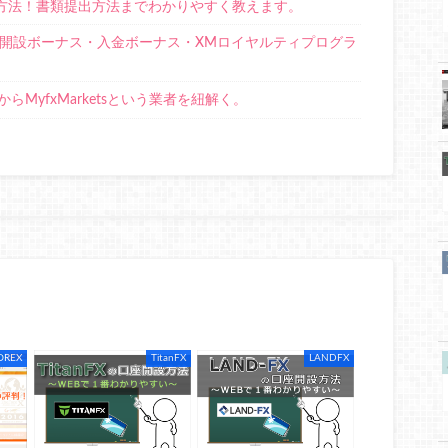
開設方法！書類提出方法までわかりやすく教えます。
座開設ボーナス・入金ボーナス・XMロイヤルティプログラ
徴からMyfxMarketsという業者を紐解く。
OREX
TitanFX
LANDFX