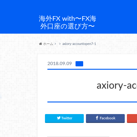
海外FX with〜FX海
外口座の選び方〜
ホーム
axiory-accountopen7-1
2018.09.09
axiory-a
Twitter
Facebook