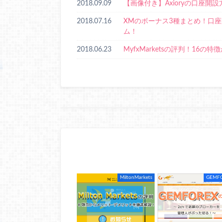
2018.09.09
【画像付き】Axioryの口座
2018.07.16
XMのボーナス3種まとめ！口
ム！
2018.06.23
MyfxMarketsの評判！16の特
RECOMMEND
こちらの記事も人気です。
MiltonMarkets
GEMF