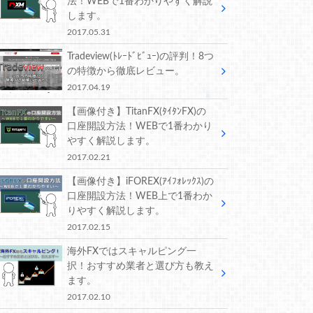
法！WEBで1番わかりやすく解説
します。
2017.05.31
Tradeview(ﾄﾚｰﾄﾞﾋﾞｭｰ)の評判！8つ
の特徴から徹底レビュー。
2017.04.19
【画像付き】TitanFX(ﾀｲﾀﾝFX)の
口座開設方法！WEBで1番わかり
やすく解説します。
2017.02.21
【画像付き】iFOREX(ｱｲﾌｫﾚｯｸｽ)の
口座開設方法！WEB上で1番わか
りやすく解説します。
2017.02.15
海外FXではスキャルピング一
択！おすすめ業者と選び方も教え
ます。
2017.02.10