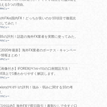
狙える5つの理由。
,806ビュー
海外FXvs国内FX！どっちが良いのか10項目で徹底比
較してみた！
,735ビュー
FBSの評判！話題の海外FX業者を実際に使ってみた。
,763ビュー
【2020年最新】海外FX業者のボーナス・キャンペー
ン情報まとめ！
,639ビュー
【画像付き】iFOREX(ｱｲﾌｫﾚｯｸｽ)の口座開設方法！
WEB上で1番わかりやすく解説します。
,259ビュー
Axiory(ｱｷｼｵﾘｰ)の評判！強み・弱みに関する10の考
察。
,153ビュー
【1分以内】海外FXで即日取引！書類なしで今すぐ口