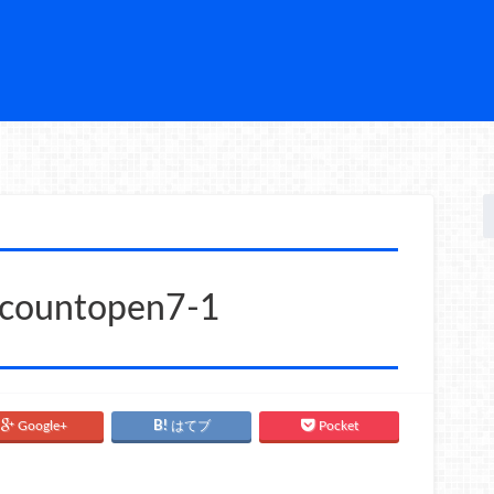
ccountopen7-1
Google+
はてブ
Pocket