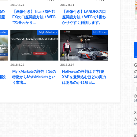
2017.2.21
2017.8.31
ｽ)の
【画像付き】TitanFX(ﾀｲﾀﾝ
【画像付き】LANDFXの口
話題
FX)の口座開設方法！WEB
座開設方法！WEBで1番わ
で1番わかり…
かりやすく解説します。
wallet
MyfxMarkets
HotForex
G
2018.6.23
2018.2.19
MyfxMarketsの評判！16の
HotForexの評判は？"打倒
を開設
特徴からMyfxMarketsとい
XM"を意気込むほどの実力
2
う業者…
はあるのか11項目…
1
8