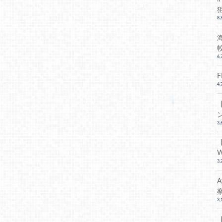
8
6
4
3
3
3