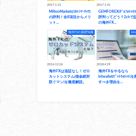
2017.1.13
2017.1.31
MiltonMarkets(ﾐﾙﾄﾝﾏｰｹｯﾂ)
GEMFOREX(ｹﾞﾑﾌｫﾚｯｸ
の評判！全8項目からメリ
評判ってどう？2chで
ット…
の海外FX…
海外FXの基礎知識
bit
2016.12.26
2018.4.29
海外FXは追証なし！ゼロ
海外FXをやるなら
カットシステム(借金絶対
bitwallet(ﾋﾞｯﾄｳｫﾚｯﾄ)
防ぐマン)を徹底解説。
すべき理由を…