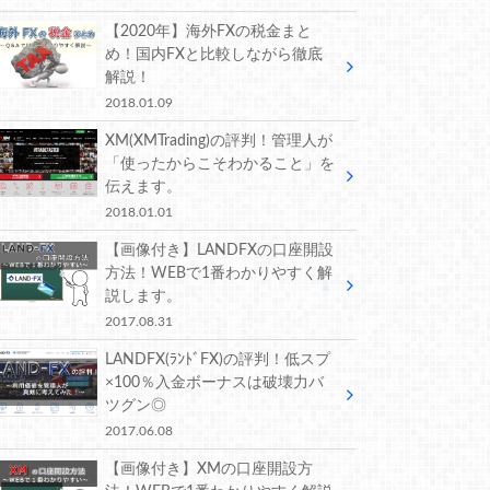
【2020年】海外FXの税金まと
め！国内FXと比較しながら徹底
解説！
2018.01.09
XM(XMTrading)の評判！管理人が
「使ったからこそわかること」を
伝えます。
2018.01.01
【画像付き】LANDFXの口座開設
方法！WEBで1番わかりやすく解
説します。
2017.08.31
LANDFX(ﾗﾝﾄﾞFX)の評判！低スプ
×100％入金ボーナスは破壊力バ
ツグン◎
2017.06.08
【画像付き】XMの口座開設方